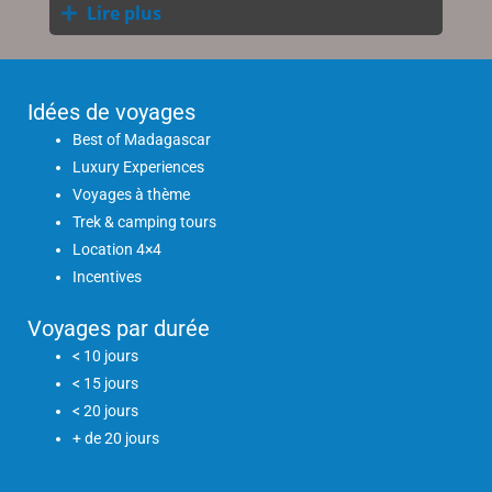
Lire plus
Idées de voyages
Best of Madagascar
Luxury Experiences
Voyages à thème
Trek & camping tours
Location 4×4
Incentives
Voyages par durée
< 10 jours
< 15 jours
< 20 jours
+ de 20 jours