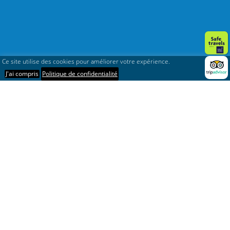
Ce site utilise des cookies pour améliorer votre expérience.
J'ai compris
Politique de confidentialité
Régions
De Tana à Tuléar
Le grand sud
Le nord de Madagascar
Les îles de la Grande Île