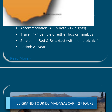
Duration : 13 days (from Tana to Tana)
Participant: In group – minimum 2 persons
Accompaniment: English speaking Malagasy
Guide
Accommodation: All in hotel (12 nights)
Travel: 4×4 vehicle or either bus or minibus
Service: In Bed & Breakfast (with some picnics)
Period: All year
Read More »
LE
GRAND
TOUR
LE GRAND TOUR DE MADAGASCAR – 27 JOURS
DE