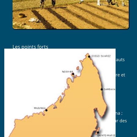
Les points forts
La beauté et la diversité des paysages des Hauts
plateaux ;
Des visites autour de l’élevage, de l’agriculture et
des cultures de la région ;
Le train pittoresque reliant Fianarantsoa à
Manakara ;
La navigation sur le Canal des Pangalanes ;
Les lémuriens dans la réserve de Ranomafana ;
Une randonnée à travers les villages au cœur des
rizières.