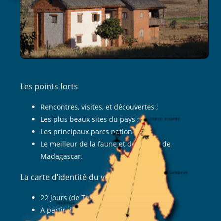
MADAGASCAR
–
27
JOURS
Les points forts
Rencontres, visites, et découvertes ;
Les plus beaux sites du pays ;
Les principaux parcs nationaux ;
Le meilleur de la faune et de la flore de
Madagascar.
La carte d’identité du voyage
22 jours (de Tana à Tana)
A partir de 2 personnes