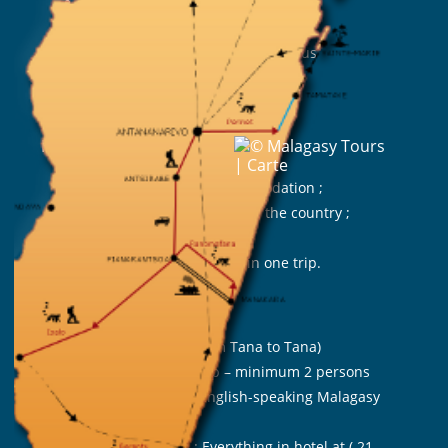
Avec guide malgache francophone
Tout en hôtel (21 nuits)
En véhicule 4×4 ou bus ou minibus
En Bed & Breakfast
Période : Toute l’année
Highlights
A diverse range of accommodation ;
The most beautiful sites in the country ;
The main national parks ;
The best of Madagascar in one trip.
Travel identity card
Durée : 22 days (from Tana to Tana)
Participant: In group – minimum 2 persons
Accompaniment: English-speaking Malagasy
Guide
Accommodation : Everything in hotel at ( 21