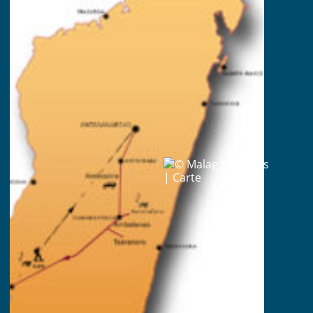
13 jours (de Tana à Tana)
A partir de 2 personnes
Avec guide malgache francophone
Tout en hôtel (12 nuits)
En véhicule 4×4 ou bus ou minibus
En Bed & Breafast
Quelques pique-nique
Idéal toute l’année
Highlights
The landscape of Madagascar highlands ;
The discovery of the valley of Tsaranoro ;
The easy hike in the National Park of Isalo ;
The turquoise lagoon of Ifaty along the
Mozambique Channel.
Travel identity card