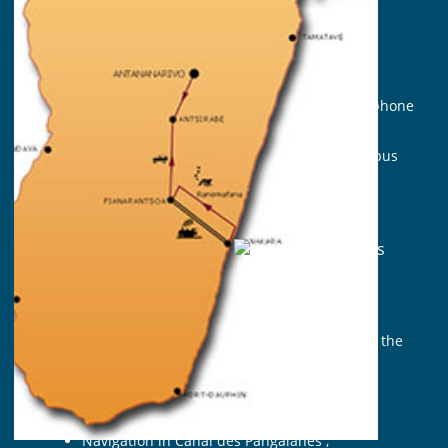
La carte d’identité du voyage
Durée : 13 jours
Participant : de 4 à 10 personnes
Accompagnement : Guide malgache francophone
Hébergement : Tout en hôtel (12 nuits)
Déplacement : Véhicule 4×4 ou bus ou minibus
Prestation : En Bed & Breakfast
Période : Toute l’année
Highlights
The beauty and the diversity of Highlands
landscapes ;
Visit about breeding, farming and culture of the
region ;
The picturesque train from Fianarantsoa to
Manakara ;
Navigation in Canal des Pangalanes ;