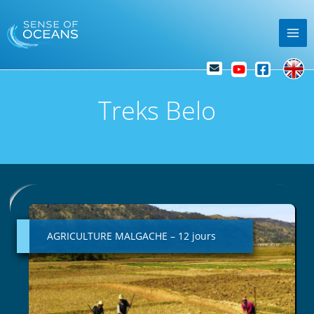
Skip
Mai
to
Me
content
Treks Belo
AGRICULTURE
MALGACHE
–
AGRICULTURE MALGACHE – 12 jours
12
jours