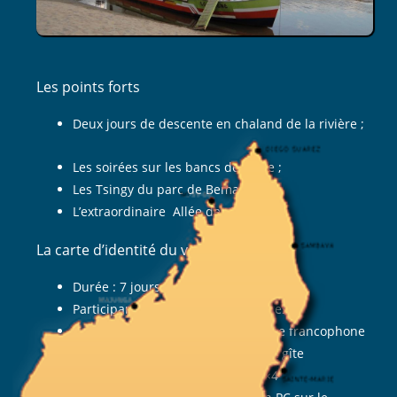
JOURS
Les points forts
Deux jours de descente en chaland de la rivière ;
Les soirées sur les bancs de sable ;
Les Tsingy du parc de Bemaraha ;
L’extraordinaire Allée des Baobabs.
La carte d’identité du voyage
Durée : 7 jours
Participant : à partir de 4 personnes
Accompagnement : guide malgache francophone
Hébergement : hôtel, sous tente et gîte
Déplacement : bus, chaland et 4×4