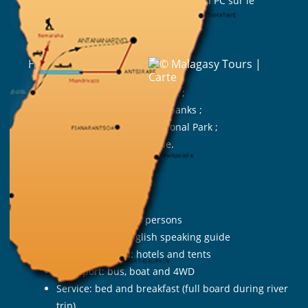
Prestation : en Bed&Breakfast (en PC sur le
chaland)
Période : de mai à novembre
Highlights
Two days river trip by boat ;
Evening parties on river banks ;
Tsingy of Bemaraha National Park ;
Amazing Baobab Avenue.
Travel identity card
Duration: 7 days
Participant: from 4 persons
Support crew: English speaking guide
Accommodation: hotels and tents
Transport: bus, boat and 4WD
Service: bed and breakfast (full board during river
trip)