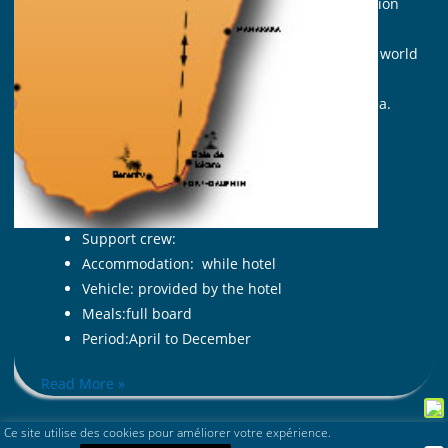
A small ecolodge that offers comfort, relaxation
and simplicity;
Crystal clear waters housing an underwater world
of great beauty;
Endemic and rare wildlife in a protected area.
Travel identity card
Duration:
6 nights on site
Participant:
minimum 2 people
Support crew:
Accommodation:
while hotel
Vehicle:
provided by the hotel
Meals:full board
Period:
April to December
Read More »
Ce site utilise des cookies pour améliorer votre expérience.