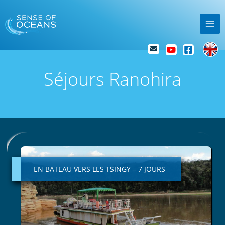
Skip
Mai
to
Me
content
Séjours Ranohira
EN
BATEAU
VERS
EN BATEAU VERS LES TSINGY – 7 JOURS
LES
TSINGY
–
7