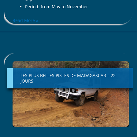
Period: from May to November
Read More »
LES
PLUS
BELLES
LES PLUS BELLES PISTES DE MADAGASCAR – 22
PISTES
JOURS
DE
MADAGASCAR
–
22
JOURS