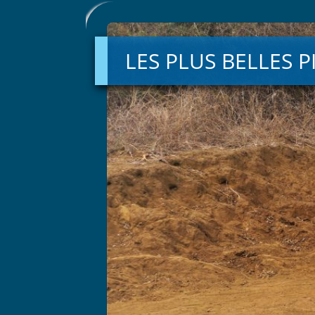
LES
PLUS
BELLES
LES PLUS BELLES 
PISTES
DE
MADAGASCAR
–
22
JOURS