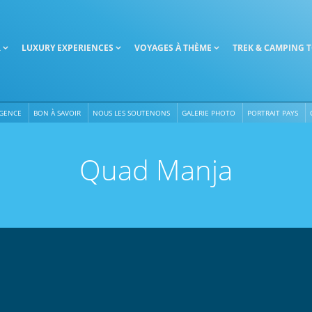
R
LUXURY EXPERIENCES
VOYAGES À THÈME
TREK & CAMPING 
AGENCE
BON À SAVOIR
NOUS LES SOUTENONS
GALERIE PHOTO
PORTRAIT PAYS
Quad Manja