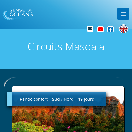
Skip
Mai
to
Me
content
Circuits Masoala
Rando
confort
–
Rando confort – Sud / Nord – 19 jours
Sud
/
Nord
–