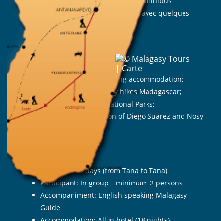
Déplacement : Véhicule 4×4 ou minibus
Prestation : En Bed & Breafast avec quelques
pique-nique
Période : Toute l’année
Highlights
Our selection of charming accommodation;
The most extraordinary hikes Madagascar;
The Highlands and National Parks;
Discovery of the region of Diego Suarez and Nosy
Be
Travel identity card
Duration : 19 days (from Tana to Tana)
Participant: In group – minimum 2 persons
Accompaniment: English speaking Malagasy
Guide
Accommodation: All in hotel (18 nights)