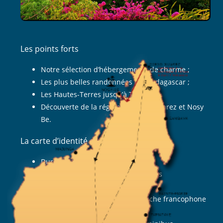
19
jours
Les points forts
Notre sélection d’hébergements de charme ;
Les plus belles randonnées de Madagascar ;
Les Hautes-Terres jusqu’à Tuléar ;
Découverte de la région de Diego Suarez et Nosy
Be.
La carte d’identité du voyage
Durée : 19 jours (de Tana à Tana)
Participant : A partir de 2 personnes
Jours de marche : 7
Accompagnement : Guide malgache francophone
Hébergement : Tout en hôtel